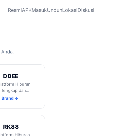
Resmi
APK
Masuk
Unduh
Lokasi
Diskusi
k Anda.
DDEE
latform Hiburan
Terlengkap dan
er
i Brand →
RK88
latform Hiburan