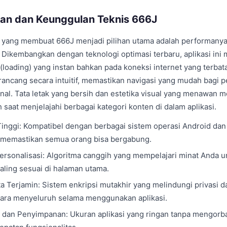
lan dan Keunggulan Teknis 666J
k yang membuat 666J menjadi pilihan utama adalah performanya
. Dikembangkan dengan teknologi optimasi terbaru, aplikasi in
loading) yang instan bahkan pada koneksi internet yang terbat
rancang secara intuitif, memastikan navigasi yang mudah bagi 
al. Tata letak yang bersih dan estetika visual yang menawan 
 saat menjelajahi berbagai kategori konten di dalam aplikasi.
 Tinggi: Kompatibel dengan berbagai sistem operasi Android dan
 memastikan semua orang bisa bergabung.
ersonalisasi: Algoritma canggih yang mempelajari minat Anda 
aling sesuai di halaman utama.
 Terjamin: Sistem enkripsi mutakhir yang melindungi privasi da
ara menyeluruh selama menggunakan aplikasi.
 dan Penyimpanan: Ukuran aplikasi yang ringan tanpa mengorba