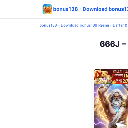
bonus138 - Download bonus13
bonus138 - Download bonus138 Resmi - Daftar &
666J – 