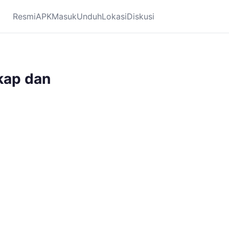
Resmi
APK
Masuk
Unduh
Lokasi
Diskusi
gkap dan