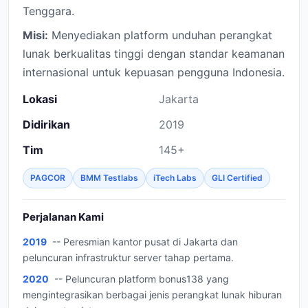
Tenggara.
Misi:
Menyediakan platform unduhan perangkat
lunak berkualitas tinggi dengan standar keamanan
internasional untuk kepuasan pengguna Indonesia.
Lokasi
Jakarta
Didirikan
2019
Tim
145+
PAGCOR
BMM Testlabs
iTech Labs
GLI Certified
Perjalanan Kami
2019
-- Peresmian kantor pusat di Jakarta dan
peluncuran infrastruktur server tahap pertama.
2020
-- Peluncuran platform bonus138 yang
mengintegrasikan berbagai jenis perangkat lunak hiburan